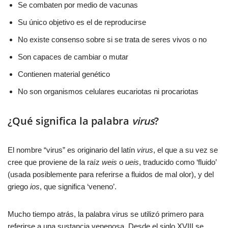
Se combaten por medio de vacunas
Su único objetivo es el de reproducirse
No existe consenso sobre si se trata de seres vivos o no
Son capaces de cambiar o mutar
Contienen material genético
No son organismos celulares eucariotas ni procariotas
¿Qué significa la palabra
virus
?
El nombre “virus” es originario del latín
virus
, el que a su vez se
cree que proviene de la raíz
weis
o
ueis
, traducido como ‘fluido’
(usada posiblemente para referirse a fluidos de mal olor), y del
griego
ios
, que significa ‘veneno’.
Mucho tiempo atrás, la palabra virus se utilizó primero para
referirse a una sustancia venenosa. Desde el siglo XVIII se